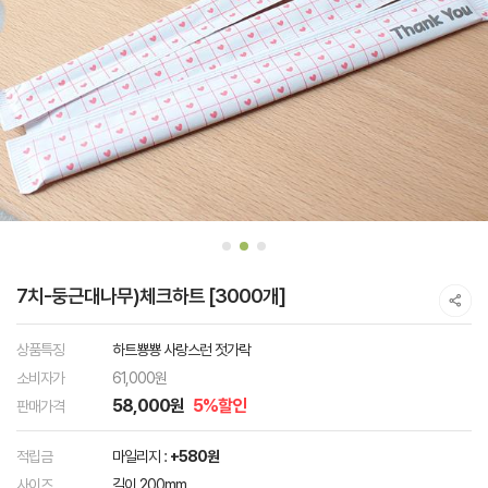
7치-둥근대나무)체크하트 [3000개]
상품특징
하트뿅뿅 사랑스런 젓가락
소비자가
61,000원
58,000원
5%할인
판매가격
적립금
마일리지 :
+580원
사이즈
길이 200mm