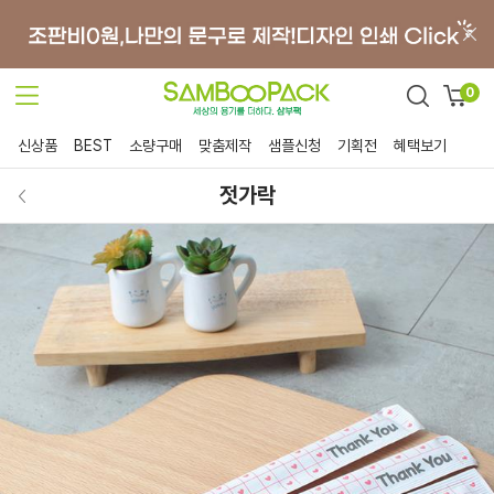
0
신상품
BEST
소량구매
맞춤제작
샘플신청
기획전
혜택보기
젓가락