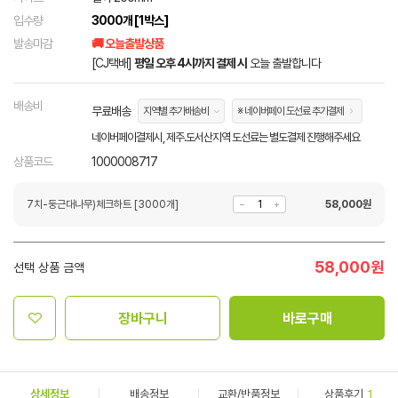
입수량
3000개 [1박스]
발송마감
🚚 오늘출발상품
[CJ택배]
평일 오후 4시까지 결제 시
오늘 출발합니다
배송비
무료배송
지역별 추가배송비
※ 네이버페이 도선료 추가결제
네이버페이결제시, 제주.도서산지역 도선료는 별도결제 진행해주세요
상품코드
1000008717
7치-둥근대나무)체크하트 [3000개]
58,000
원
58,000
원
선택 상품 금액
장바구니
바로구매
상세정보
배송정보
교환/반품정보
상품후기
1