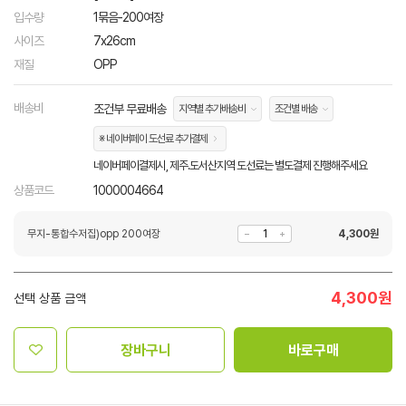
입수량
1묶음-200여장
사이즈
7x26cm
재질
OPP
배송비
조건부 무료배송
지역별 추가배송비
조건별 배송
※ 네이버페이 도선료 추가결제
네이버페이결제시, 제주.도서산지역 도선료는 별도결제 진행해주세요
상품코드
1000004664
무지-통합수저집)opp 200여장
4,300
원
4,300
원
선택 상품 금액
장바구니
바로구매