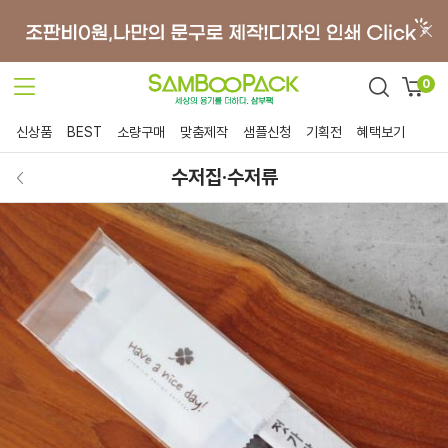
0
신상품
BEST
소량구매
맞춤제작
샘플신청
기획전
혜택보기
수저집·수저류