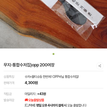
무지-통합수저집)opp 200여장
상품특징
수저+물티슈등 한번에 ! OPP비닐 통합수저집!
4,300원
판매가격
적립금
마일리지 :
+43원
발송마감
🚚 오늘출발상품
[CJ택배]
평일 오후 4시까지 결제 시
오늘 출발합니다