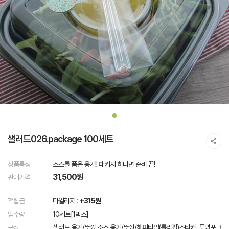
샐러드026.package 100세트
상품특징
소스를 품은 용기!! 패키지 하나면 준비 끝!
31,500원
판매가격
적립금
마일리지 :
+315원
입수량
10세트[1박스]
구성
샐러드 용기/뚜껑,소스 용기/뚜껑/해피타임(롤리팝)스티커, 투명포크