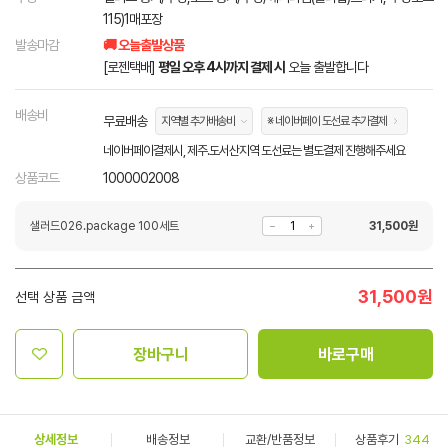
115)1매포장
발송마감
🚚 오늘출발상품
[로젠택배]
평일 오후 4시까지 결제 시
오늘 출발합니다
배송비
무료배송
지역별 추가배송비
※ 네이버페이 도선료 추가결제
네이버페이결제시, 제주.도서산지역 도선료는 별도결제 진행해주세요
상품코드
1000002008
샐러드026.package 100세트
31,500
원
31,500
원
선택 상품 금액
장바구니
바로구매
상세정보
배송정보
교환/반품정보
상품후기
344