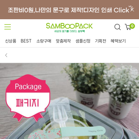
0
신상품
BEST
소량구매
맞춤제작
샘플신청
기획전
혜택보기