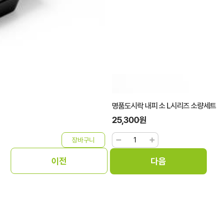
명품도시락 내피 소 L시리즈 소량세트
25,300원