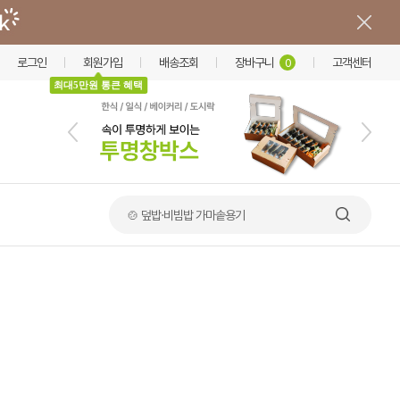
로그인
회원가입
배송조회
장바구니
고객센터
0
최대5만원 통큰 혜택
🍲 덮밥·비빔밥 가마솥용기