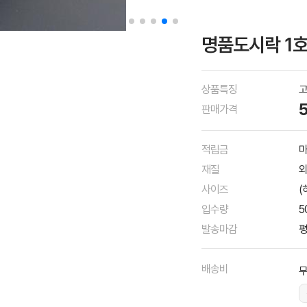
명품도시락 1호
상품특징
고
판매가격
적립금
마
재질
외
사이즈
(
입수량
5
발송마감
평
배송비