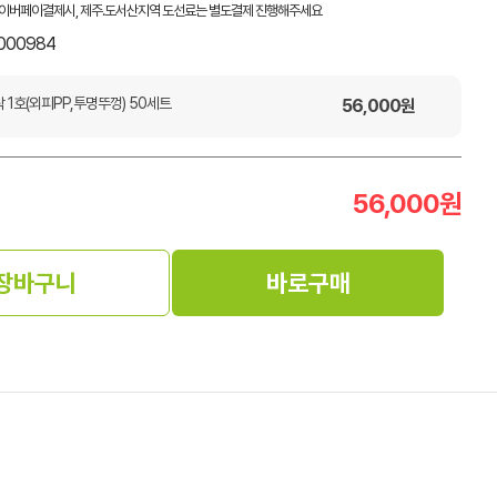
이버페이결제시, 제주.도서산지역 도선료는 별도결제 진행해주세요
000984
 1호(외피PP,투명뚜껑) 50세트
56,000
원
56,000
원
장바구니
바로구매