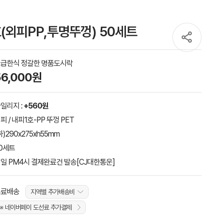
(외피PP,투명뚜껑) 50세트
급한식 정갈한 명품도시락
56,000원
일리지 :
+560원
피 / 내피1호-PP 뚜껑 PET
하)290x275xh55mm
0세트
일 PM4시 결제완료건 발송[CJ대한통운]
무료배송
지역별 추가배송비
※ 네이버페이 도선료 추가결제