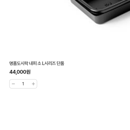
명품도시락 내피 소 L시리즈 단품
44,000원