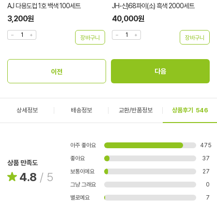
AJ 다용도컵 1호 백색 100세트
JH-신)68파이(소) 흑색 2000세트
3,200원
40,000원
상세정보
배송정보
교환/반품정보
상품후기
546
아주 좋아요
475
좋아요
37
상품 만족도
보통이에요
27
4.8
/
5
그냥 그래요
0
별로예요
7