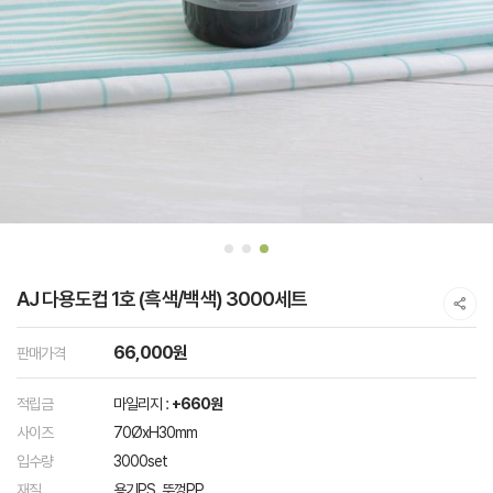
AJ 다용도컵 1호 (흑색/백색) 3000세트
66,000원
판매가격
적립금
마일리지 :
+660원
사이즈
70ØxH30mm
입수량
3000set
재질
용기PS, 뚜껑PP