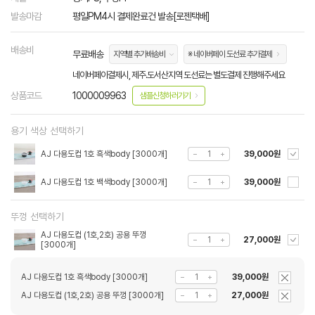
발송마감
평일PM4시 결제완료건 발송[로젠택배]
배송비
무료배송
지역별 추가배송비
※ 네이버페이 도선료 추가결제
네이버페이결제시, 제주.도서산지역 도선료는 별도결제 진행해주세요
상품코드
1000009963
샘플신청하러가기
용기 색상 선택하기
AJ 다용도컵 1호 흑색body [3000개]
39,000원
AJ 다용도컵 1호 백색body [3000개]
39,000원
뚜껑 선택하기
AJ 다용도컵 (1호,2호) 공용 뚜껑
27,000원
[3000개]
AJ 다용도컵 1호 흑색body [3000개]
39,000원
AJ 다용도컵 (1호,2호) 공용 뚜껑 [3000개]
27,000원