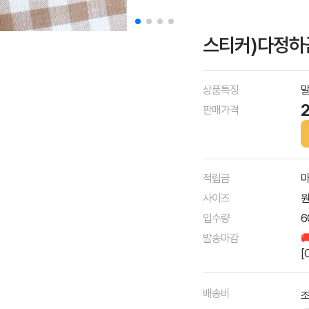
스티커)다정하
상품특징
말
판매가격
적립금
마
사이즈
원
입수량
6
발송마감

[
배송비
조