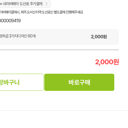
※ 네이버페이 도선료 추가결제
이버페이결제시, 제주.도서산지역 도선료는 별도결제 진행해주세요
000009419
정하곰 3가지디자인 60개
2,000
원
2,000
원
장바구니
바로구매