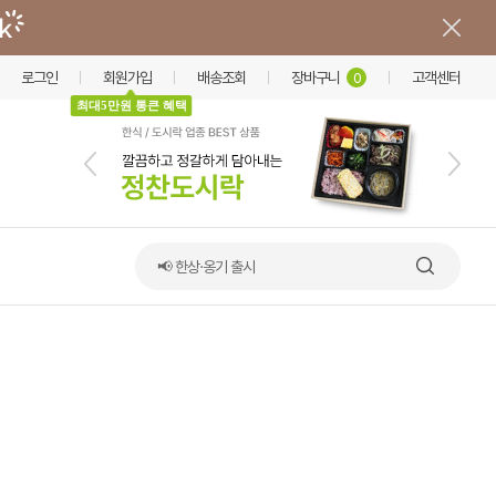
로그인
회원가입
배송조회
장바구니
고객센터
0
최대5만원 통큰 혜택
📢 한상·옹기 출시