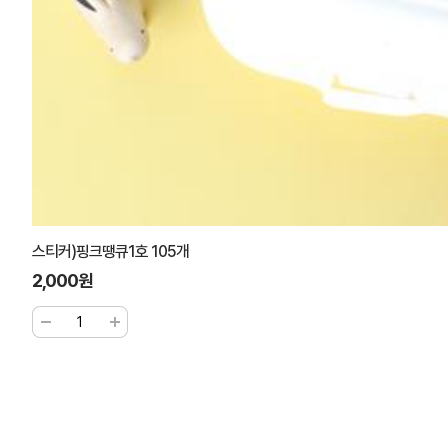
스티커)핑크땡큐1호 105개
2,000원