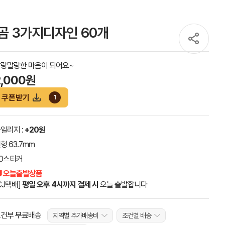
곰 3가지디자인 60개
랑말랑한 마음이 되어요~
2,000원
쿠폰받기
1
일리지 :
+20원
형 63.7mm
0스티커
 오늘출발상품
CJ택배]
평일 오후 4시까지 결제 시
오늘 출발합니다
건부 무료배송
지역별 추가배송비
조건별 배송