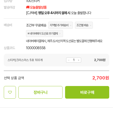
입수량
100스티커
발송마감
🚚 오늘출발상품
[CJ택배]
평일 오후 4시까지 결제 시
오늘 출발합니다
배송비
조건부 무료배송
지역별 추가배송비
조건별 배송
※ 네이버페이 도선료 추가결제
네이버페이결제시, 제주.도서산지역 도선료는 별도결제 진행해주세요
상품코드
1000008558
스티커)크리스마스 5호 100개
2,700
원
2,700
원
선택 상품 금액
장바구니
바로구매