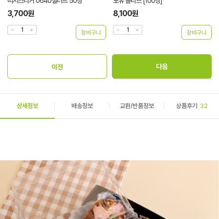
띠지스티커 0640샐러드 50장
포유 슬리브 [100장]
3,700원
8,100원
상세정보
배송정보
교환/반품정보
상품후기
32