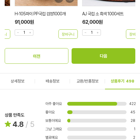
H-105파이 PP국컵 검정1000개
AJ 국컵 소 흑색 1000세트
91,000원
62,000원
상세정보
배송정보
교환/반품정보
상품후기
498
아주 좋아요
422
좋아요
45
상품 만족도
보통이에요
28
4.8
/
5
그냥 그래요
1
별로예요
2