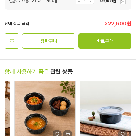
명품도시락(종이외피-하) [200개]
83,000원
222,600
원
선택 상품 금액
장바구니
바로구매
함께 사용하기 좋은
관련 상품