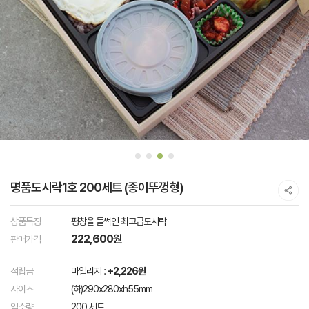
명품도시락1호 200세트 (종이뚜껑형)
상품특징
평창을 들썩인 최고급도시락
222,600원
판매가격
적립금
마일리지 :
+2,226원
사이즈
(하)290x280xh55mm
입수량
200 세트