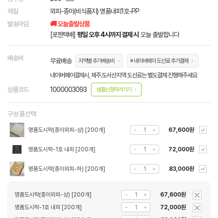
재질
외피-종이(비식품지) 명품내피1호-PP
발송마감
🚚 오늘출발상품
[로젠택배]
평일 오후 4시까지 결제 시
오늘 출발합니다
배송비
무료배송
지역별 추가배송비
※ 네이버페이 도선료 추가결제
네이버페이결제시, 제주.도서산지역 도선료는 별도결제 진행해주세요
상품코드
1000003093
샘플신청하러가기
구성품선택
명품도시락(종이외피-상) [200개]
67,600원
명품도시락-1호 내피 [200개]
72,000원
명품도시락(종이외피-하) [200개]
83,000원
명품도시락(종이외피-상) [200개]
67,600원
명품도시락-1호 내피 [200개]
72,000원