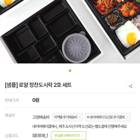
[샘플] 로얄 정찬도시락 2호 세트
0원
판매가격
배송비
고정배송비
지역별 추가배송비
※ 네이버페이 도선료 추가결제
네이버페이결제시, 제주.도서산지역 도선료는 별도결제 진행해주세요
상품코드
SB1818_1
본상품구매하러가기