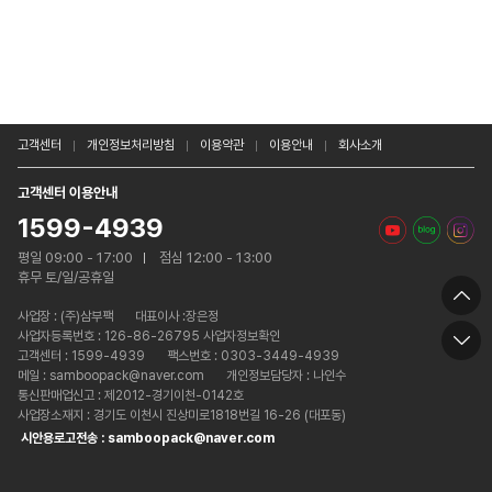
고객센터
개인정보처리방침
이용약관
이용안내
회사소개
고객센터 이용안내
1599-4939
평일 09:00 - 17:00
점심 12:00 - 13:00
휴무 토/일/공휴일
사업장 :
(주)삼부팩
대표이사 :장은정
사업자등록번호 : 126-86-26795 사업자정보확인
고객센터 : 1599-4939
팩스번호 : 0303-3449-4939
메일 : samboopack@naver.com
개인정보담당자 : 나인수
통신판매업신고 : 제2012-경기이천-0142호
사업장소재지 : 경기도 이천시 진상미로1818번길 16-26 (대포동)
시안용로고전송 : samboopack@naver.com