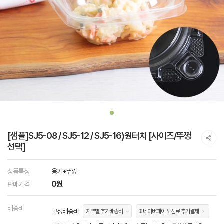
[샘플]SJ5-08 / SJ5-12 / SJ5-16)원터치 [사이즈/뚜껑
선택]
상품특징
용기+뚜껑
0원
판매가격
배송비
고정배송비
지역별 추가배송비
※ 네이버페이 도선료 추가결제