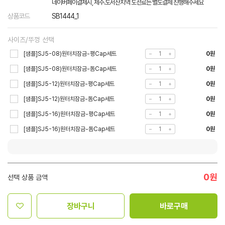
네이버페이결제시, 제주.도서산지역 도선료는 별도결제 진행해주세요
상품코드
SB1444_1
사이즈/뚜껑 선택
[샘플]SJ5-08)원터치잠금-평Cap세트
0원
[샘플]SJ5-08)원터치잠금-돔Cap세트
0원
[샘플]SJ5-12)원터치잠금-평Cap세트
0원
[샘플]SJ5-12)원터치잠금-돔Cap세트
0원
[샘플]SJ5-16)원터치잠금-평Cap세트
0원
[샘플]SJ5-16)원터치잠금-돔Cap세트
0원
0
원
선택 상품 금액
장바구니
바로구매