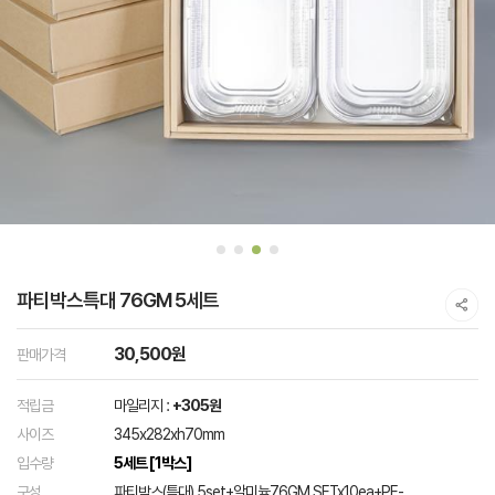
파티박스특대 76GM 5세트
30,500원
판매가격
적립금
마일리지 :
+305원
사이즈
345x282xh70mm
입수량
5세트 [1박스]
구성
파티박스(특대) 5set+알미늄76GM.SETx10ea+PE-