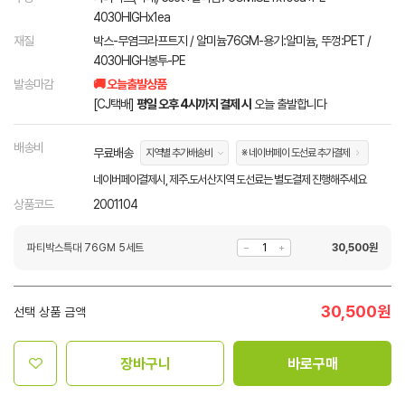
4030HIGHx1ea
재질
박스-무염크라프트지 / 알미늄76GM-용기:알미늄, 뚜껑:PET /
4030HIGH봉투-PE
발송마감
🚚 오늘출발상품
[CJ택배]
평일 오후 4시까지 결제 시
오늘 출발합니다
배송비
무료배송
지역별 추가배송비
※ 네이버페이 도선료 추가결제
네이버페이결제시, 제주.도서산지역 도선료는 별도결제 진행해주세요
상품코드
2001104
파티박스특대 76GM 5세트
30,500
원
30,500
원
선택 상품 금액
장바구니
바로구매