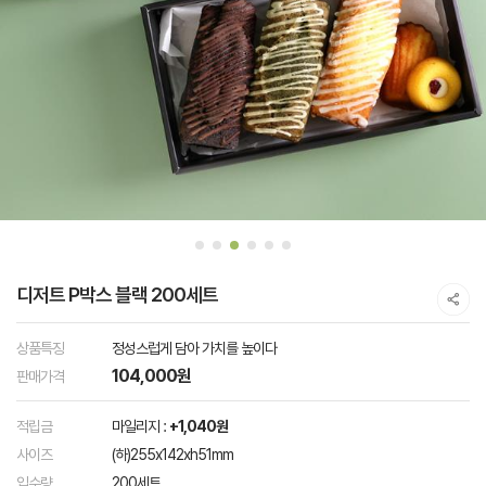
디저트 P박스 블랙 200세트
상품특징
정성스럽게 담아 가치를 높이다
104,000원
판매가격
적립금
마일리지 :
+1,040원
사이즈
(하)255x142xh51mm
입수량
200세트