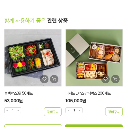
함께 사용하기 좋은
관련 상품
디저트 L박스 간식박스 200세트
코팅노루지 화이트 [27/30/33] 500장
105,000원
10,500원