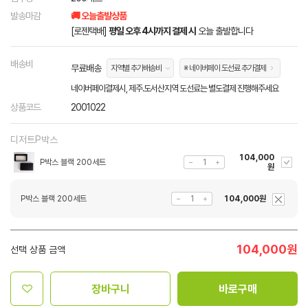
발송마감
🚚 오늘출발상품
[로젠택배]
평일 오후 4시까지 결제 시
오늘 출발합니다
배송비
무료배송
지역별 추가배송비
※ 네이버페이 도선료 추가결제
네이버페이결제시, 제주.도서산지역 도선료는 별도결제 진행해주세요
상품코드
2001022
디저트P박스
104,000
P박스 블랙 200세트
원
P박스 블랙 200세트
104,000원
104,000
원
선택 상품 금액
장바구니
바로구매