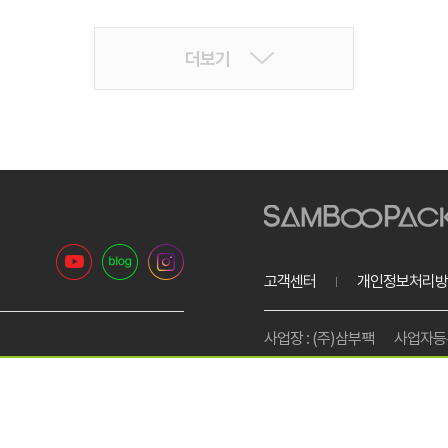
더보기
고객센터
개인정보처리방
사업장 : (주)삼부팩
사업자등록번
리은행 1005-801-612277
고객센터 : 1599-4939
팩스번
통신판매업신고 : 제2012-경기
사업장소재지 : 경기도 이천시 진상