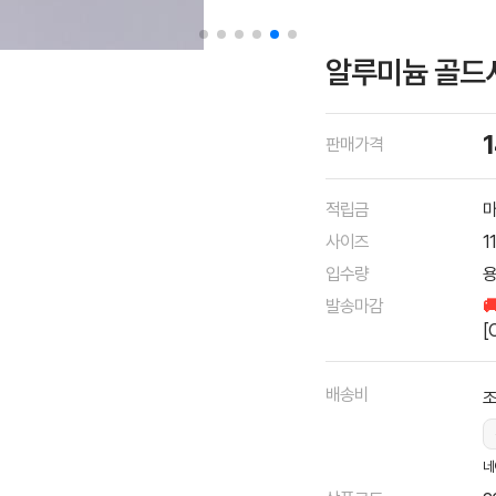
알루미늄 골드사각
판매가격
적립금
마
사이즈
1
입수량
용
발송마감

[
배송비
조
네