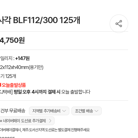
 BLF112/300 125개
14,750원
일리지 :
+147원
12x112xh40mm(용기만)
기 125개
 오늘출발상품
CJ택배]
평일 오후 4시까지 결제 시
오늘 출발합니다
건부 무료배송
지역별 추가배송비
조건별 배송
※ 네이버페이 도선료 추가결제
이버페이결제시, 제주.도서산지역 도선료는 별도결제 진행해주세요