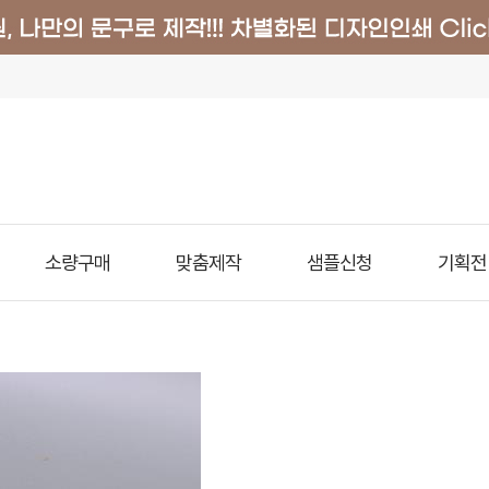
소량구매
맞춤제작
샘플신청
기획전