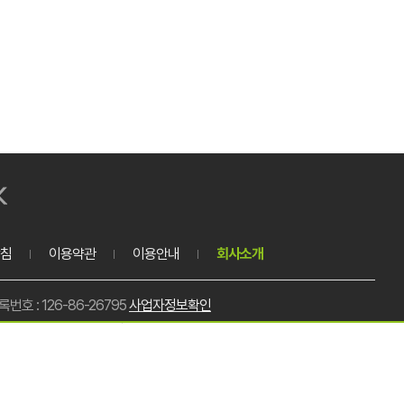
침
이용약관
이용안내
회사소개
호 : 126-86-26795
사업자정보확인
호 : 0303-3449-4939
메일 : samboopack@naver.com
총 주문금액
0원
이천-0142호
대표이사 : 장은정
개인정보담당자 : 나인수
미로1818번길 16-26 (대포동)
배송비
0원