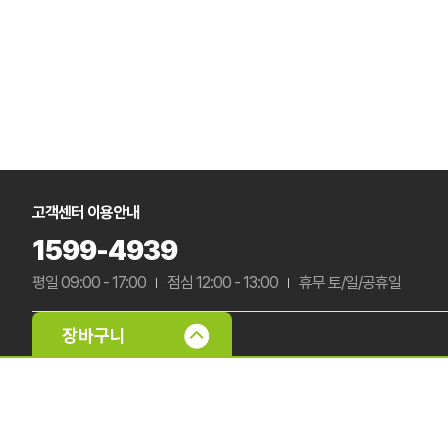
고객센터 이용안내
1599-4939
평일 09:00 - 17:00
점심 12:00 - 13:00
휴무 토/일/공휴일
입금계좌 정보
국민은행 322901-04-045937
농협은행 301-0117-1048-91
우
신한은행 140-009-830526
하나은행 494-910008-86604
예금주 : (주)삼부팩
미확인 입금자 리스트