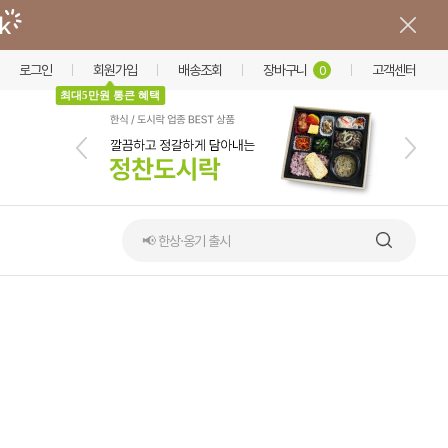
로그인
회원가입
배송조회
장바구니
고객센터
0
최대5만원 통큰 혜택
📢 한상·옹기 출시