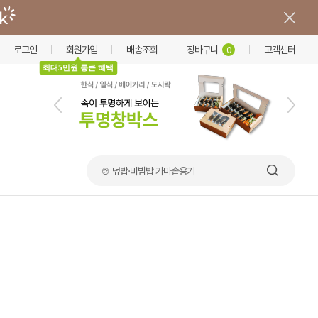
로그인
회원가입
배송조회
장바구니
고객센터
0
최대5만원 통큰 혜택
🍲 덮밥·비빔밥 가마솥용기