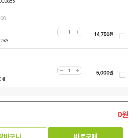
000855
300
14,750원
125개
5,000원
00개
0
원
장바구니
바로구매