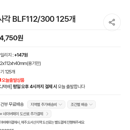
 BLF112/300 125개
14,750원
일리지 :
+147원
12x112xh40mm(용기만)
기 125개
 오늘출발상품
CJ택배]
평일 오후 4시까지 결제 시
오늘 출발합니다
건부 무료배송
지역별 추가배송비
조건별 배송
※ 네이버페이 도선료 추가결제
이버페이결제시, 제주.도서산지역 도선료는 별도결제 진행해주세요