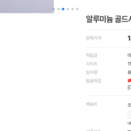
알루미늄 골드사각
판매가격
적립금
마
사이즈
1
입수량
용
발송마감

[
배송비
조
네