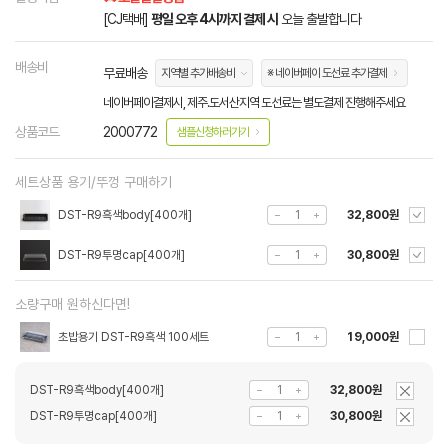
[CJ택배]
평일 오후 4시까지 결제 시
오늘 출발합니다
배송비
무료배송
지역별 추가배송비
※ 네이버페이 도선료 추가결제
네이버페이결제시, 제주.도서산지역 도선료는 별도결제 진행해주세요
상품코드
2000772
샘플신청하러가기
세트상품 용기/뚜껑 구매하기
DST-R9흑색body[400개]
32,800원
DST-R9투명cap[400개]
30,800원
소량구매 원하신다면!
초밥용기 DST-R9흑색 100세트
19,000원
DST-R9흑색body[400개]
32,800원
DST-R9투명cap[400개]
30,800원