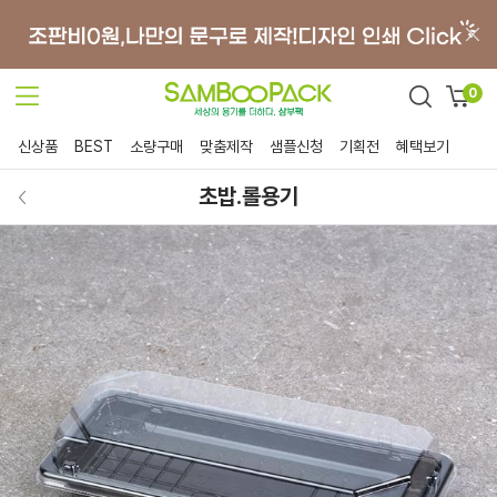
0
신상품
BEST
소량구매
맞춤제작
샘플신청
기획전
혜택보기
초밥.롤용기