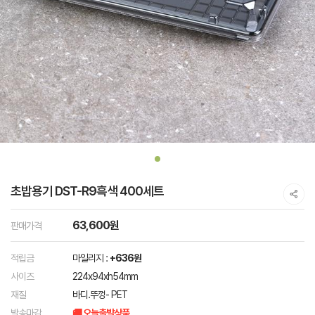
초밥용기 DST-R9흑색 400세트
63,600원
판매가격
적립금
마일리지 :
+636원
사이즈
224x94xh54mm
재질
바디.뚜껑- PET
발송마감
🚚 오늘출발상품