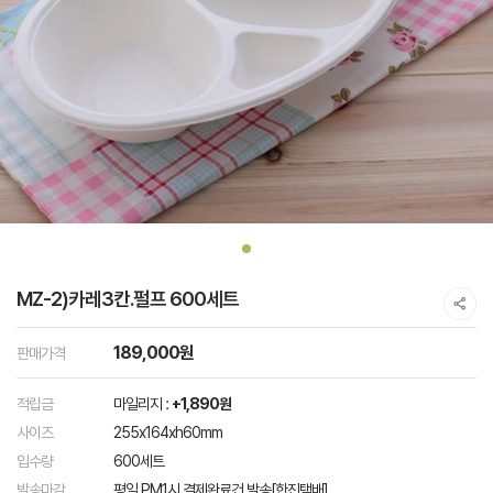
MZ-2)카레3칸.펄프 600세트
189,000원
판매가격
적립금
마일리지 :
+1,890원
사이즈
255x164xh60mm
입수량
600세트
발송마감
평일 PM1시 결제완료건 발송[한진택배]