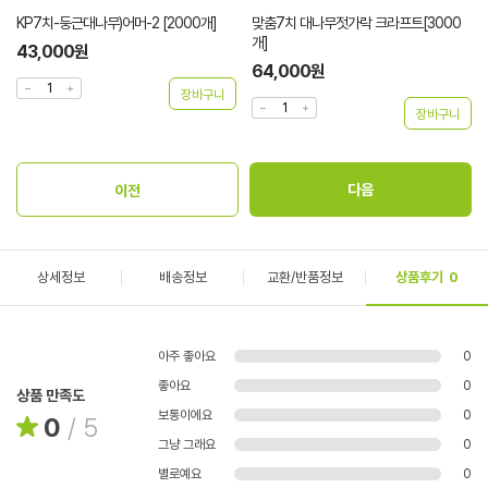
KP7치-둥근대나무)어머-2 [2000개]
맞춤7치 대나무젓가락 크라프트[3000
개]
43,000원
64,000원
상세정보
배송정보
교환/반품정보
상품후기
0
아주 좋아요
0
좋아요
0
상품 만족도
보통이에요
0
0
/
5
그냥 그래요
0
별로예요
0