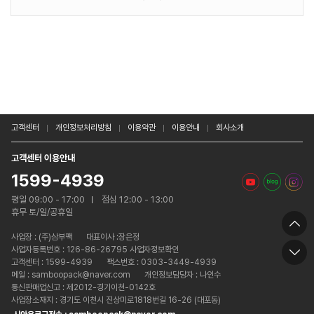
고객센터
개인정보처리방침
이용약관
이용안내
회사소개
고객센터 이용안내
1599-4939
평일 09:00 - 17:00
점심 12:00 - 13:00
휴무 토/일/공휴일
사업장 :
(주)삼부팩
대표이사 :장은정
사업자등록번호 : 126-86-26795 사업자정보확인
고객센터 : 1599-4939
팩스번호 : 0303-3449-4939
메일 : samboopack@naver.com
개인정보담당자 : 나인수
통신판매업신고 : 제2012-경기이천-0142호
사업장소재지 : 경기도 이천시 진상미로1818번길 16-26 (대포동)