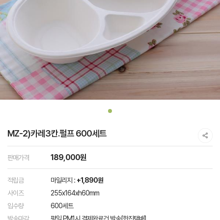
MZ-2)카레3칸.펄프 600세트
189,000원
판매가격
적립금
마일리지 :
+1,890원
사이즈
255x164xh60mm
입수량
600세트
발송마감
평일 PM1시 결제완료건 발송[한진택배]