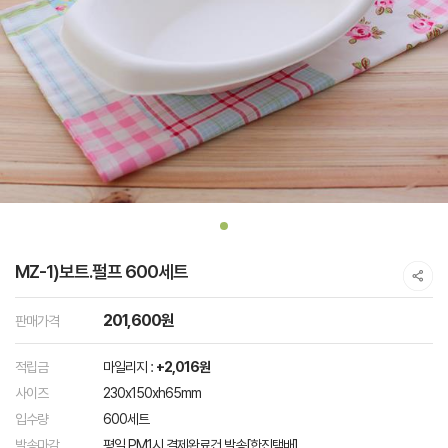
MZ-1)보트.펄프 600세트
201,600원
판매가격
적립금
마일리지 :
+2,016원
사이즈
230x150xh65mm
입수량
600세트
발송마감
평일 PM1시 결제완료건 발송[한진택배]