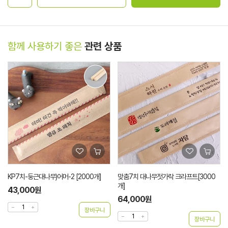
함께 사용하기 좋은
관련 상품
KP7치-둥근대나무)어머-2 [2000개]
맞춤7치 대나무젓가락 크라프트[3000
개]
43,000원
64,000원