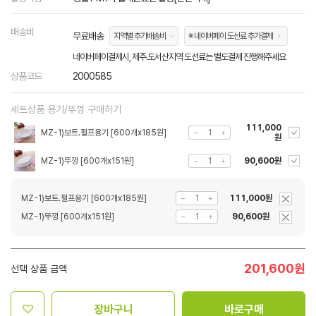
배송비
무료배송
지역별 추가배송비
※ 네이버페이 도선료 추가결제
네이버페이결제시, 제주.도서산지역 도선료는 별도결제 진행해주세요
상품코드
2000585
세트상품 용기/뚜껑 구매하기
111,000
MZ-1)보트.펄프용기 [600개x185원]
원
MZ-1)뚜껑 [600개x151원]
90,600원
MZ-1)보트.펄프용기 [600개x185원]
111,000원
MZ-1)뚜껑 [600개x151원]
90,600원
201,600
원
선택 상품 금액
장바구니
바로구매