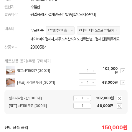
원산지
수입산
발송마감
평일PM1시 결제완료건 발송[일양로지스택배]
배송비
무료배송
지역별 추가배송비
※ 네이버페이 도선료 추가결제
네이버페이결제시, 제주.도서산지역 도선료는 별도결제 진행해주세요
상품코드
2000584
세트상품 용기/뚜껑 구매하기
102,000
펄프사각볼2칸 [300개]
원
[펄프] 사각볼 뚜껑 [300개]
48,000원
펄프사각볼2칸 [300개]
102,000원
[펄프] 사각볼 뚜껑 [300개]
48,000원
150,000
원
선택 상품 금액