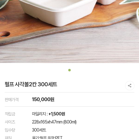
펄프 사각볼2칸 300세트
150,000원
판매가격
적립금
마일리지 :
+1,500원
사이즈
228x165xh47mm (800ml)
입수량
300세트
재질
용기:펄프 뚜껑:PET