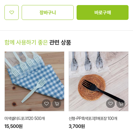
장바구니
바로구매
함께 사용하기 좋은
관련 상품
미색샐러드포크120 500개
신형-PP흑색포크)1매포장 100개
15,500원
3,700원