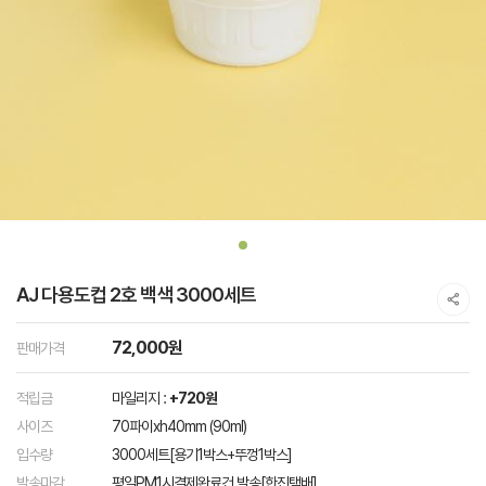
AJ 다용도컵 2호 백색 3000세트
72,000원
판매가격
적립금
마일리지 :
+720원
사이즈
70파이xh40mm (90ml)
입수량
3000세트[용기1박스+뚜껑1박스]
발송마감
평일PM1시결제완료건 발송[한진택배]