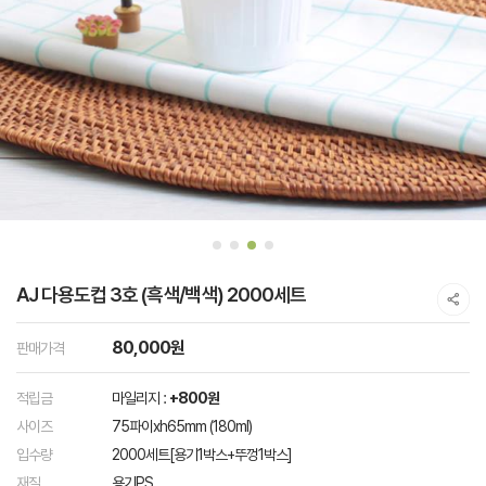
AJ 다용도컵 3호 (흑색/백색) 2000세트
80,000원
판매가격
적립금
마일리지 :
+800원
사이즈
75파이xh65mm (180ml)
입수량
2000세트[용기1박스+뚜껑1박스]
재질
용기PS