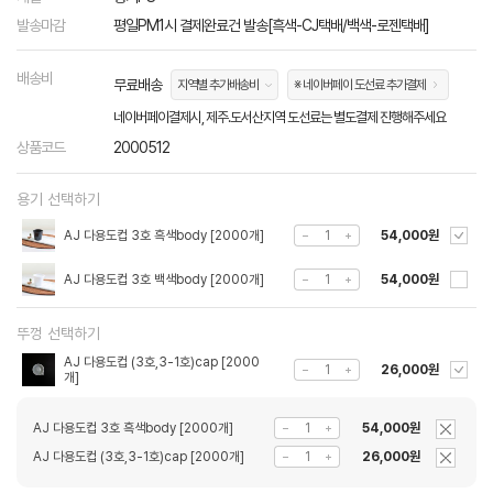
발송마감
평일PM1시 결제완료건 발송[흑색-CJ택배/백색-로젠택배]
배송비
무료배송
지역별 추가배송비
※ 네이버페이 도선료 추가결제
네이버페이결제시, 제주.도서산지역 도선료는 별도결제 진행해주세요
상품코드
2000512
용기 선택하기
AJ 다용도컵 3호 흑색body [2000개]
54,000원
AJ 다용도컵 3호 백색body [2000개]
54,000원
뚜껑 선택하기
AJ 다용도컵 (3호,3-1호)cap [2000
26,000원
개]
AJ 다용도컵 3호 흑색body [2000개]
54,000원
AJ 다용도컵 (3호,3-1호)cap [2000개]
26,000원