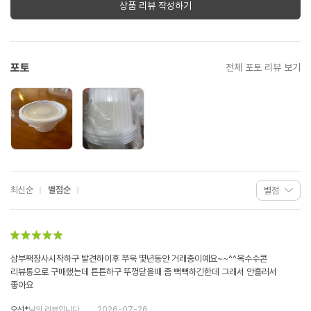
상품 리뷰 작성하기
포토
전체 포토 리뷰 보기
최신순
별점순
삼부팩장사시작하구 발견하이후 쭈욱 몇년동안 거래중이예요~~^^옥수수콘
리뷰통으로 구매했는데 튼튼하구 뚜껑닫을때 좀 뻑뻑하긴한데 그래서 안흘러서
좋아요
오선*
님의 리뷰입니다.
2026-07-26