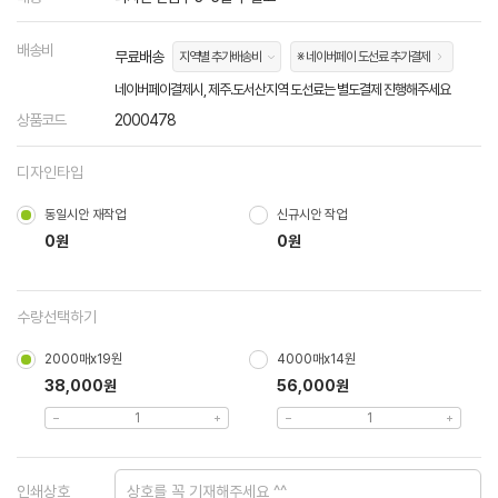
배송비
무료배송
지역별 추가배송비
※ 네이버페이 도선료 추가결제
네이버페이결제시, 제주.도서산지역 도선료는 별도결제 진행해주세요
상품코드
2000478
디자인타입
동일시안 재작업
신규시안 작업
0원
0원
수량선택하기
2000매x19원
4000매x14원
38,000원
56,000원
인쇄상호