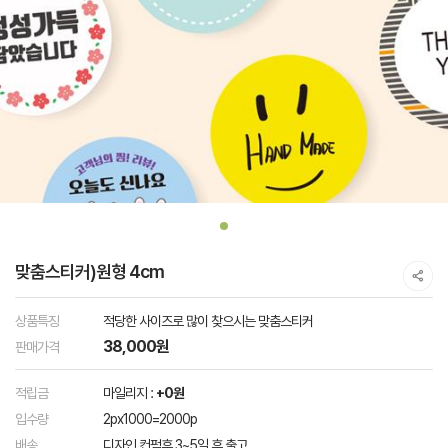
맞춤스티커)원형 4cm
상품특징
적당한 사이즈로 많이 찾으시는 맞춤스티커
38,000원
판매가격
적립금
마일리지 :
+0원
입수량
2px1000=2000p
배송
디자인 컨펌후 3~5일 후 출고