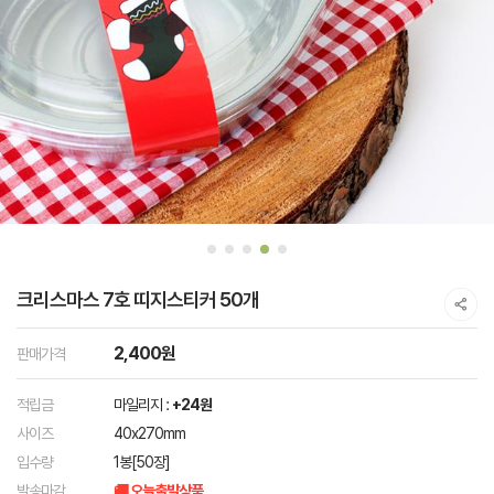
크리스마스 7호 띠지스티커 50개
2,400원
판매가격
적립금
마일리지 :
+24원
사이즈
40x270mm
입수량
1봉[50장]
발송마감
🚚 오늘출발상품