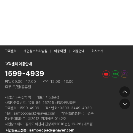
고객센터
개인정보처리방침
이용약관
이용안내
회사소개
고객센터 이용안내
1599-4939
평일 09:00 - 17:00
점심 12:00 - 13:00
휴무 토/일/공휴일
사업장 :
(주)삼부팩
대표이사 :장은정
사업자등록번호 : 126-86-26795 사업자정보확인
고객센터 : 1599-4939
팩스번호 : 0303-3449-4939
메일 : samboopack@naver.com
개인정보담당자 : 나인수
통신판매업신고 : 제2012-경기이천-0142호
사업장소재지 : 경기도 이천시 진상미로1818번길 16-26 (대포동)
시안용로고전송 : samboopack@naver.com