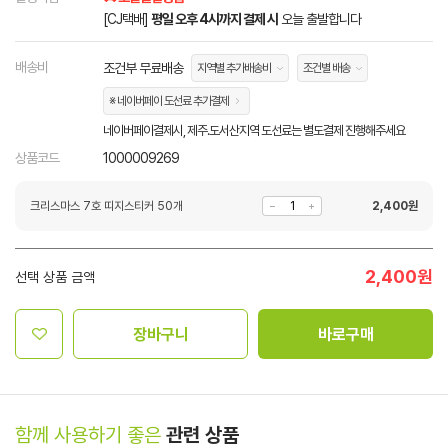
[CJ택배]
평일 오후 4시까지 결제 시
오늘 출발합니다
배송비
조건부 무료배송
지역별 추가배송비
조건별 배송
※ 네이버페이 도선료 추가결제
네이버페이결제시, 제주.도서산지역 도선료는 별도결제 진행해주세요
상품코드
1000009269
크리스마스 7호 띠지스티커 50개
2,400
원
2,400
원
선택 상품 금액
장바구니
바로구매
함께 사용하기 좋은
관련 상품