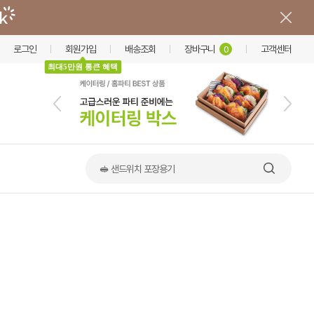
로그인
회원가입
배송조회
장바구니
고객센터
0
최대5만원 통큰 혜택
📢 한상·옹기 출시