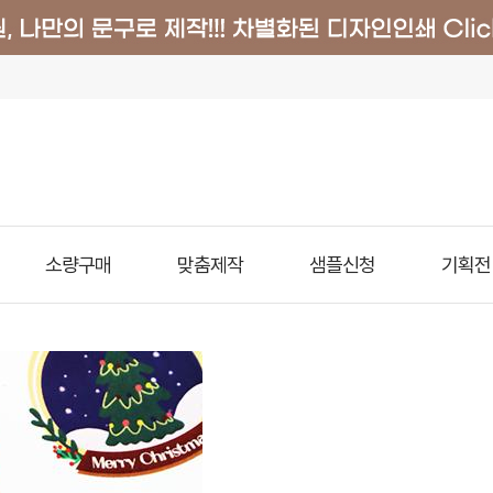
소량구매
맞춤제작
샘플신청
기획전