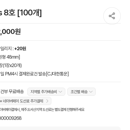
 8호 [100개]
2,000원
일리지 :
+20원
원형 48mm]
장(1장x20개)
일 PM4시 결제완료건 발송[CJ대한통운]
건부 무료배송
지역별 추가배송비
조건별 배송
※ 네이버페이 도선료 추가결제
이버페이결제시, 제주.도서산지역 도선료는 별도결제 진행해주세요
000009268