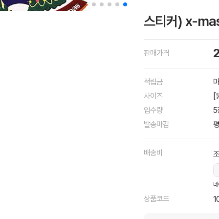
스티커) x-mas
판매가격
적립금
마
사이즈
[
입수량
5
발송마감
평
배송비
조
네
상품코드
1