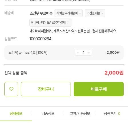
배송비
조건부 무료배송
지역별 추가배송비
조건별 배송
※ 네이버페이 도선료 추가결제
네이버페이결제시, 제주.도서산지역 도선료는 별도결제 진행해주세요
상품코드
1000009264
스티커) x-mas 4호 [100개]
2,000
원
2,000
원
선택 상품 금액
장바구니
바로구매
상세정보
배송정보
교환/반품정보
상품후기
0