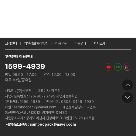
고객센터
개인정보처리방침
이용약관
이용안내
회사소개
고객센터 이용안내
1599-4939
평일 09:00 - 17:00
점심 12:00 - 13:00
휴무 토/일/공휴일
사업장 :
(주)삼부팩
대표이사 :장은정
사업자등록번호 : 126-86-26795 사업자정보확인
고객센터 : 1599-4939
팩스번호 : 0303-3449-4939
메일 : samboopack@naver.com
개인정보담당자 : 나인수
통신판매업신고 : 제2012-경기이천-0142호
사업장소재지 : 경기도 이천시 진상미로1818번길 16-26 (대포동)
시안용로고전송 : samboopack@naver.com