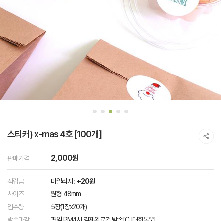
스티커) x-mas 4호 [100개]
2,000원
판매가격
적립금
마일리지 :
+20원
사이즈
원형 48mm
입수량
5장(1장x20개)
발송마감
평일 PM4시 결제완료건 발송[CJ대한통운]