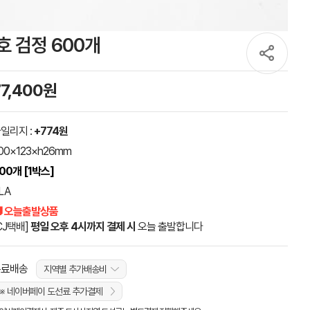
7호 검정 600개
77,400원
일리지 :
+774원
00×123×h26mm
00개 [1박스]
LA
 오늘출발상품
CJ택배]
평일 오후 4시까지 결제 시
오늘 출발합니다
무료배송
지역별 추가배송비
※ 네이버페이 도선료 추가결제