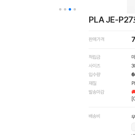
PLA JE-P2
판매가격
적립금
마
사이즈
3
입수량
6
재질
P
발송마감

[
배송비