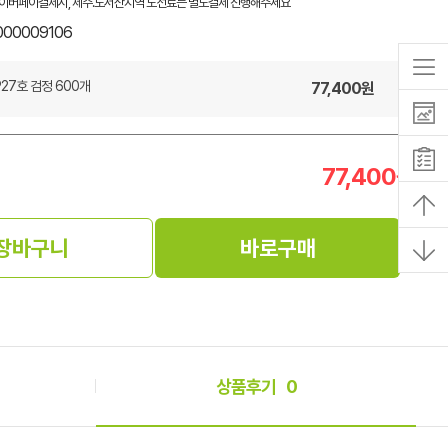
이버페이결제시, 제주.도서산지역 도선료는 별도결제 진행해주세요
000009106
-P27호 검정 600개
77,400
원
77,400
원
장바구니
바로구매
상품후기
0