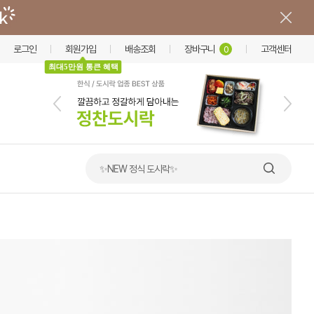
로그인
회원가입
배송조회
장바구니
고객센터
0
최대5만원 통큰 혜택
✨NEW 정식 도시락✨