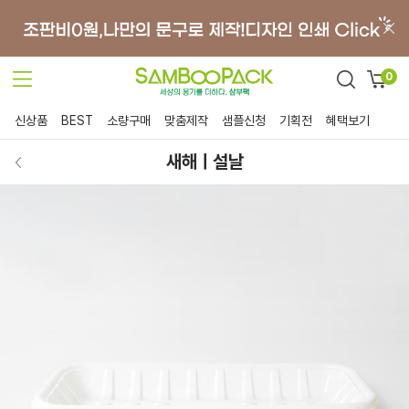
0
신상품
BEST
소량구매
맞춤제작
샘플신청
기획전
혜택보기
새해ㅣ설날