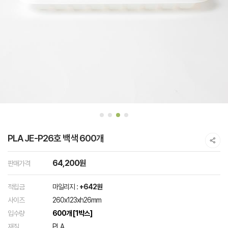
PLA JE-P26호 백색 600개
64,200원
판매가격
적립금
마일리지 :
+642원
사이즈
260x123xh26mm
입수량
600개 [1박스]
재질
PLA