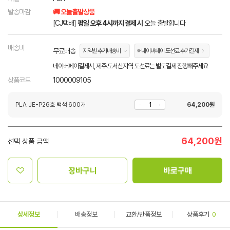
발송마감
🚚 오늘출발상품
[CJ택배]
평일 오후 4시까지 결제 시
오늘 출발합니다
배송비
무료배송
지역별 추가배송비
※ 네이버페이 도선료 추가결제
네이버페이결제시, 제주.도서산지역 도선료는 별도결제 진행해주세요
상품코드
1000009105
PLA JE-P26호 백색 600개
64,200
원
64,200
원
선택 상품 금액
장바구니
바로구매
상세정보
배송정보
교환/반품정보
상품후기
0