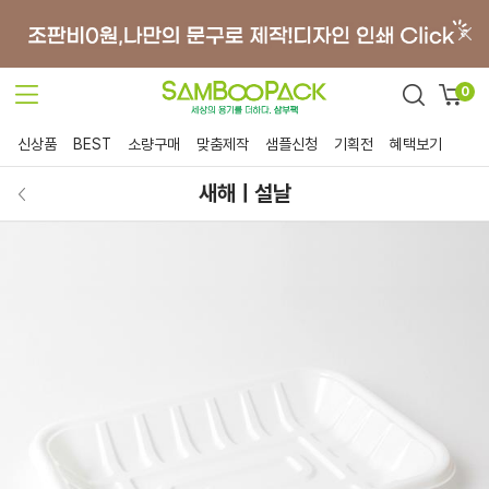
0
신상품
BEST
소량구매
맞춤제작
샘플신청
기획전
혜택보기
새해ㅣ설날