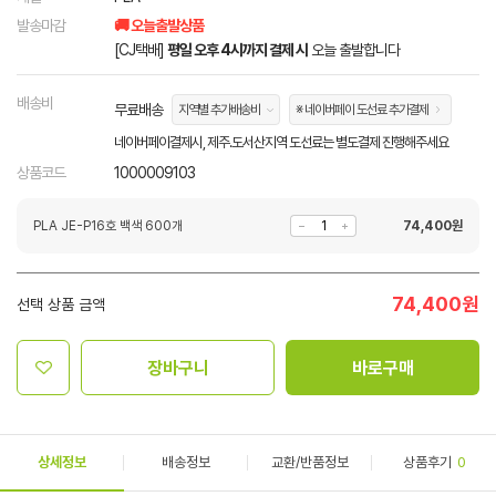
발송마감
🚚 오늘출발상품
[CJ택배]
평일 오후 4시까지 결제 시
오늘 출발합니다
배송비
무료배송
지역별 추가배송비
※ 네이버페이 도선료 추가결제
네이버페이결제시, 제주.도서산지역 도선료는 별도결제 진행해주세요
상품코드
1000009103
PLA JE-P16호 백색 600개
74,400
원
74,400
원
선택 상품 금액
장바구니
바로구매
상세정보
배송정보
교환/반품정보
상품후기
0