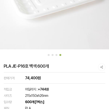
PLA JE-P16호 백색 600개
74,400원
판매가격
적립금
마일리지 :
+744원
사이즈
215x150xh26mm
입수량
600개 [1박스]
재질
PLA