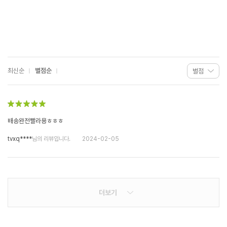
최신순
별점순
배송완전빨라용ㅎㅎㅎ
tvxq****
님의 리뷰입니다.
2024-02-05
더보기