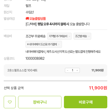
재질
펄프
원산지
수입산
발송마감
🚚 오늘출발상품
[CJ택배]
평일 오후 4시까지 결제 시
오늘 출발합니다
배송비
조건부 무료배송
지역별 추가배송비
조건별 배송
※ 네이버페이 도선료 추가결제
네이버페이결제시, 제주.도서산지역 도선료는 별도결제 진행해주세요
상품코드
1000008982
2온스펄프소스컵 100세트
11,900
원
11,900
원
선택 상품 금액
장바구니
바로구매