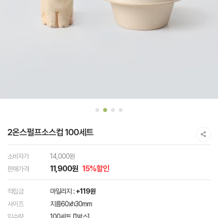
2온스펄프소스컵 100세트
소비자가
14,000원
11,900원
15%할인
판매가격
적립금
마일리지 :
+119원
사이즈
지름60xh30mm
입수량
100세트 [1박스]