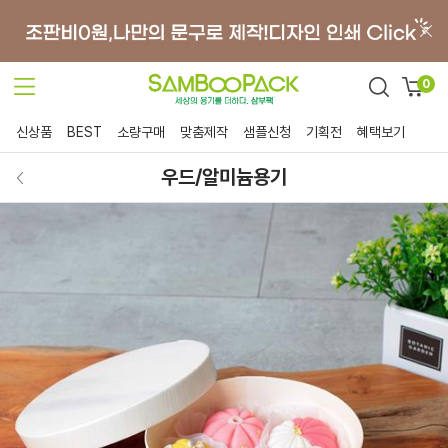
0
신상품
BEST
소량구매
맞춤제작
샘플신청
기획전
혜택보기
우드/알미늄용기