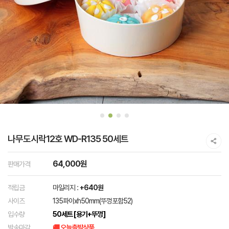
나무도시락12호 WD-R135 50세트
64,000원
판매가격
적립금
마일리지 :
+640원
사이즈
135파이xh50mm(뚜껑포함52)
입수량
50세트 [용기+뚜껑]
발송마감
🚚 오늘출발상품