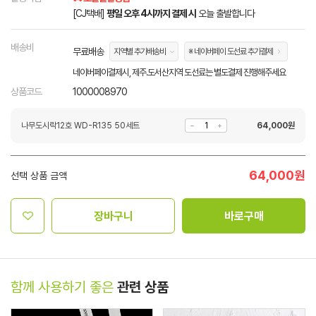
[CJ택배]
평일 오후 4시까지 결제 시
오늘 출발합니다
배송비
무료배송
지역별 추가배송비
※ 네이버페이 도선료 추가결제
네이버페이결제시, 제주.도서산지역 도선료는 별도결제 진행해주세요
상품코드
1000008970
나무도시락12호 WD-R135 50세트
64,000
원
64,000
원
선택 상품 금액
장바구니
바로구매
함께 사용하기 좋은
관련 상품