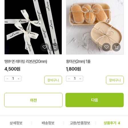
땡큐 면 레터링 리본끈(20mm)
황마끈(2mm) 1롤
4,500원
1,800원
상세정보
배송정보
교환/반품정보
상품후기
4