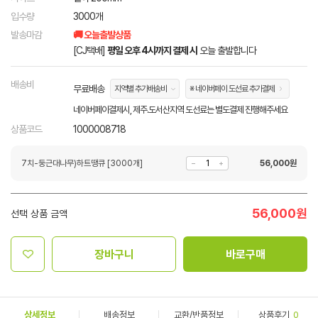
입수량
3000개
발송마감
🚚 오늘출발상품
[CJ택배]
평일 오후 4시까지 결제 시
오늘 출발합니다
배송비
무료배송
지역별 추가배송비
※ 네이버페이 도선료 추가결제
네이버페이결제시, 제주.도서산지역 도선료는 별도결제 진행해주세요
상품코드
1000008718
7치-둥근대나무)하트땡큐 [3000개]
56,000
원
56,000
원
선택 상품 금액
장바구니
바로구매
상세정보
배송정보
교환/반품정보
상품후기
0