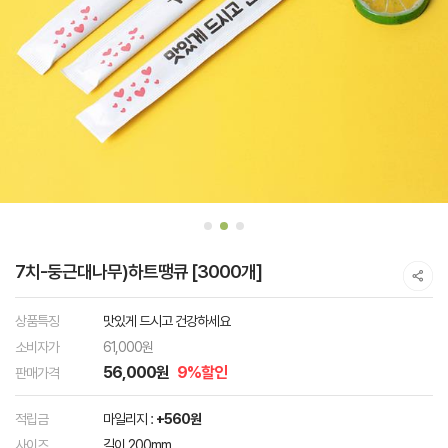
7치-둥근대나무)하트땡큐 [3000개]
상품특징
맛있게 드시고 건강하세요
소비자가
61,000원
56,000원
9%할인
판매가격
적립금
마일리지 :
+560원
사이즈
길이 200mm