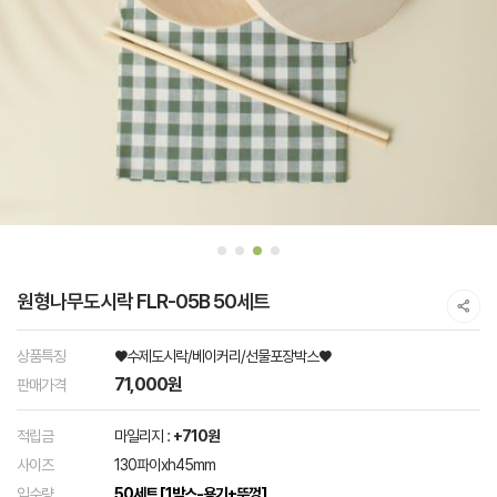
원형나무도시락 FLR-05B 50세트
상품특징
♥수제도시락/베이커리/선물포장박스♥
71,000원
판매가격
적립금
마일리지 :
+710원
사이즈
130파이xh45mm
입수량
50세트 [1박스-용기+뚜껑]