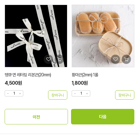
땡큐 면 레터링 리본끈(20mm)
황마끈(2mm) 1롤
4,500원
1,800원