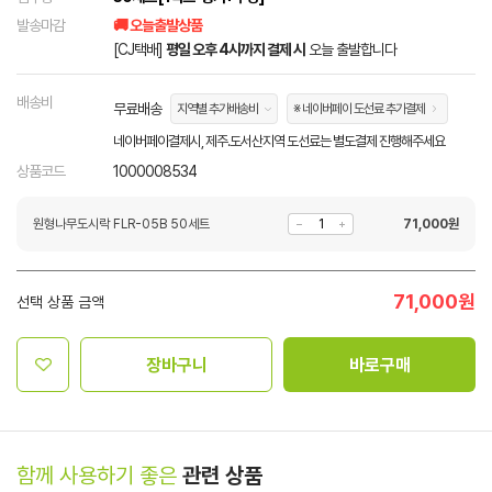
발송마감
🚚 오늘출발상품
[CJ택배]
평일 오후 4시까지 결제 시
오늘 출발합니다
배송비
무료배송
지역별 추가배송비
※ 네이버페이 도선료 추가결제
네이버페이결제시, 제주.도서산지역 도선료는 별도결제 진행해주세요
상품코드
1000008534
원형나무도시락 FLR-05B 50세트
71,000
원
71,000
원
선택 상품 금액
장바구니
바로구매
함께 사용하기 좋은
관련 상품