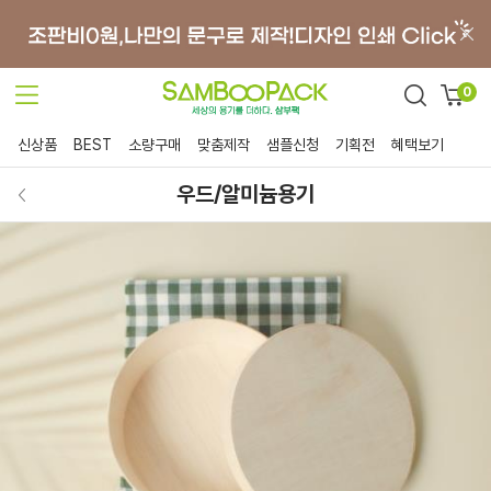
0
신상품
BEST
소량구매
맞춤제작
샘플신청
기획전
혜택보기
우드/알미늄용기