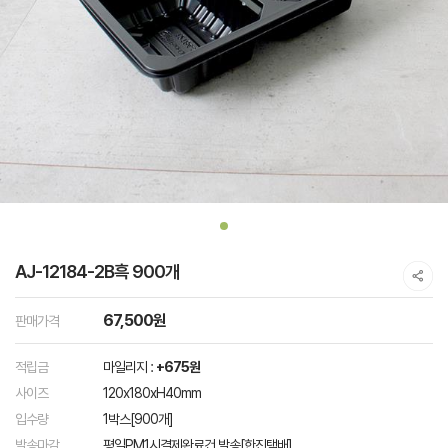
AJ-12184-2B흑 900개
67,500원
판매가격
적립금
마일리지 :
+675원
사이즈
120x180xH40mm
입수량
1박스[900개]
발송마감
평일PM1시결제완료건 발송[한진택배]