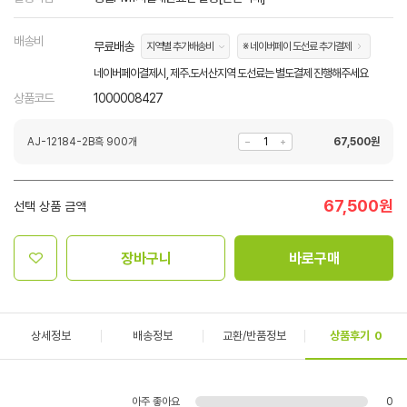
배송비
무료배송
지역별 추가배송비
※ 네이버페이 도선료 추가결제
네이버페이결제시, 제주.도서산지역 도선료는 별도결제 진행해주세요
상품코드
1000008427
AJ-12184-2B흑 900개
67,500
원
67,500
원
선택 상품 금액
장바구니
바로구매
상세정보
배송정보
교환/반품정보
상품후기
0
아주 좋아요
0