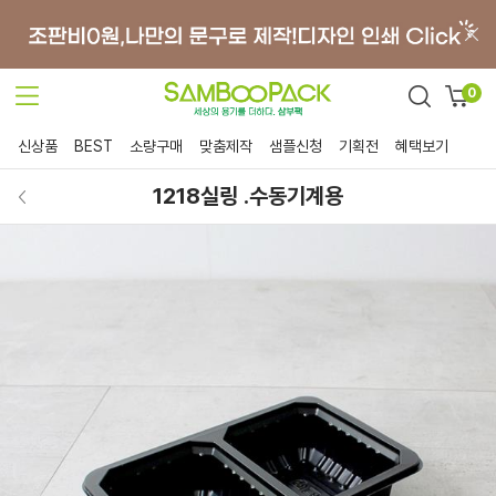
0
신상품
BEST
소량구매
맞춤제작
샘플신청
기획전
혜택보기
1218실링 .수동기계용