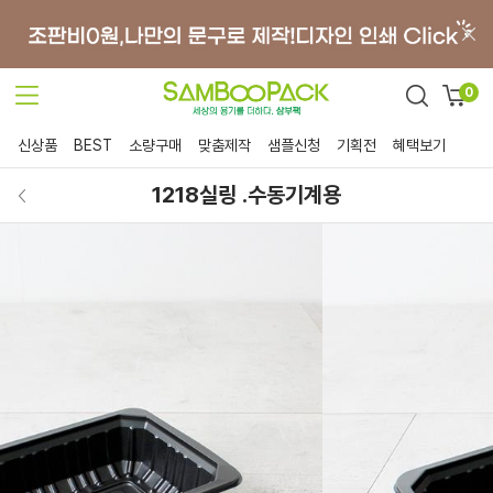
0
신상품
BEST
소량구매
맞춤제작
샘플신청
기획전
혜택보기
1218실링 .수동기계용