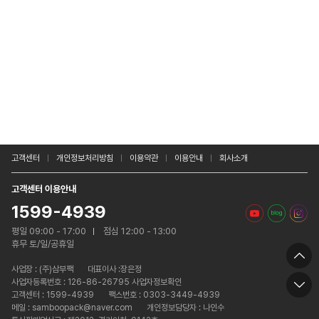
고객센터
개인정보처리방침
이용약관
이용안내
회사소개
고객센터 이용안내
1599-4939
평일 09:00 - 17:00
점심 12:00 - 13:00
휴무 토/일/공휴일
사업장 :
(주)삼부팩
대표이사 :장은정
사업자등록번호 : 126-86-26795 사업자정보확인
고객센터 : 1599-4939
팩스번호 : 0303-3449-4939
메일 : samboopack@naver.com
개인정보담당자 : 나인수