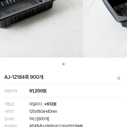
AJ-12184흑 900개
61,200원
판매가격
적립금
마일리지 :
+612원
사이즈
120x180xH40mm
입수량
1박스[900개]
발송마감
평일PM1시결제완료건 발송[한진택배]