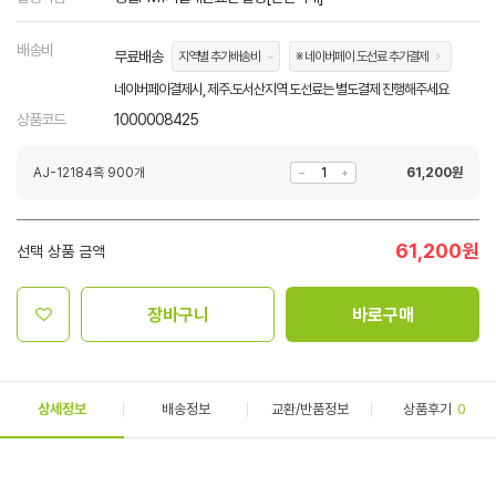
배송비
무료배송
지역별 추가배송비
※ 네이버페이 도선료 추가결제
네이버페이결제시, 제주.도서산지역 도선료는 별도결제 진행해주세요
상품코드
1000008425
AJ-12184흑 900개
61,200
원
61,200
원
선택 상품 금액
장바구니
바로구매
상세정보
배송정보
교환/반품정보
상품후기
0