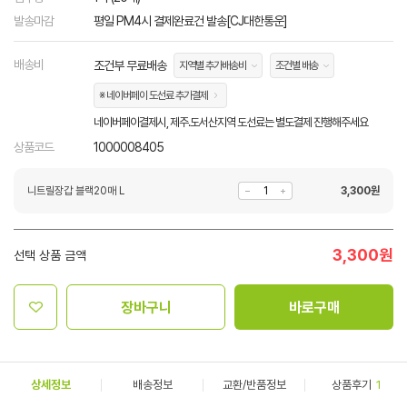
발송마감
평일 PM4시 결제완료건 발송[CJ대한통운]
배송비
조건부 무료배송
지역별 추가배송비
조건별 배송
※ 네이버페이 도선료 추가결제
네이버페이결제시, 제주.도서산지역 도선료는 별도결제 진행해주세요
상품코드
1000008405
니트릴장갑 블랙20매 L
3,300
원
3,300
원
선택 상품 금액
장바구니
바로구매
상세정보
배송정보
교환/반품정보
상품후기
1