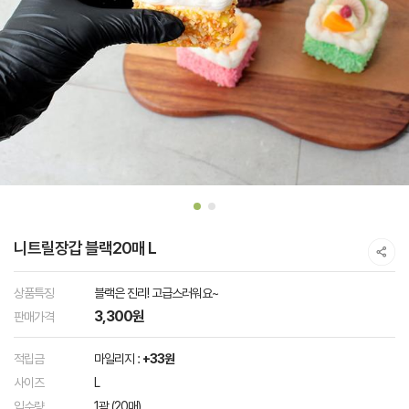
니트릴장갑 블랙20매 L
상품특징
블랙은 진리! 고급스러워요~
3,300원
판매가격
적립금
마일리지 :
+33원
사이즈
L
입수량
1곽 (20매)