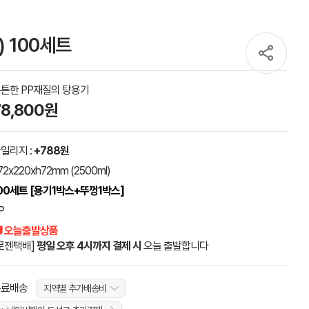
) 100세트
튼한 PP재질의 탕용기
78,800원
일리지 :
+788원
72x220xh72mm (2500ml)
00세트 [용기1박스+뚜껑1박스]
P
 오늘출발상품
로젠택배]
평일 오후 4시까지 결제 시
오늘 출발합니다
무료배송
지역별 추가배송비