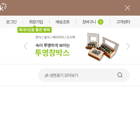
로그인
회원가입
배송조회
장바구니
고객센터
0
최대5만원 통큰 혜택
🍲 덮밥·비빔밥 가마솥용기