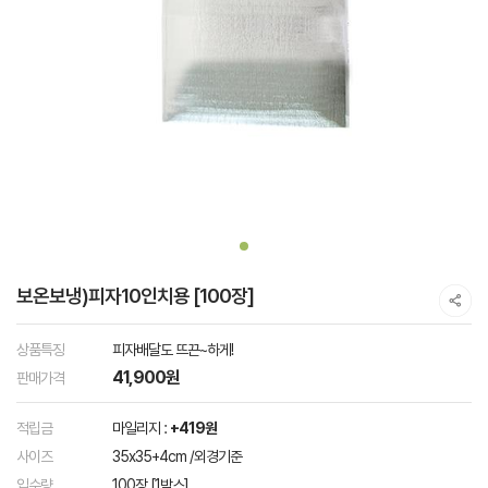
보온보냉)피자10인치용 [100장]
상품특징
피자배달도 뜨끈~하게!
41,900원
판매가격
적립금
마일리지 :
+419원
사이즈
35x35+4cm /외경기준
입수량
100장 [1박스]