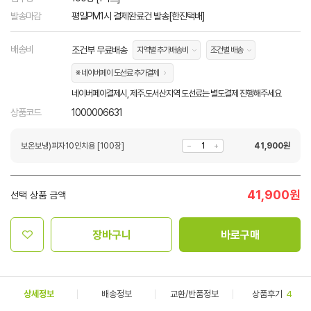
발송마감
평일PM1시 결제완료건 발송[한진택배]
배송비
조건부 무료배송
지역별 추가배송비
조건별 배송
※ 네이버페이 도선료 추가결제
네이버페이결제시, 제주.도서산지역 도선료는 별도결제 진행해주세요
상품코드
1000006631
보온보냉)피자10인치용 [100장]
41,900
원
41,900
원
선택 상품 금액
장바구니
바로구매
상세정보
배송정보
교환/반품정보
상품후기
4