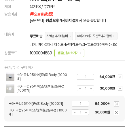
재질
용기PS / 뚜껑PP
발송마감
🚚 오늘출발상품
[로젠택배]
평일 오후 4시까지 결제 시
오늘 출발합니다
배송비
무료배송
지역별 추가배송비
※ 네이버페이 도선료 추가결제
네이버페이결제시, 제주.도서산지역 도선료는 별도결제 진행해주세요
상품코드
1000004889
샘플신청하러가기
용기/뚜껑 구매하기
HG-국컵95파이(중)흑 Body [1000
64,000원
개]
HG-국컵95파이(소/중/대)공용뚜껑
30,000원
[1000개]
HG-국컵95파이(중)흑 Body [1000개]
64,000원
HG-국컵95파이(소/중/대)공용뚜껑 [1000
30,000원
개]