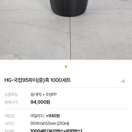
HG-국컵95파이(중)흑 1000세트
상품특징
용기PS + 뚜껑PP
94,000원
판매가격
적립금
마일리지 :
+940원
사이즈
95파이xh55mm (250ml)
입수량
1000세트 [용기1박스+뚜껑1박스]