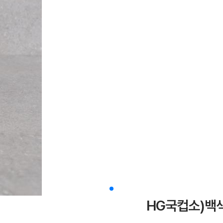
HG국컵소)백색