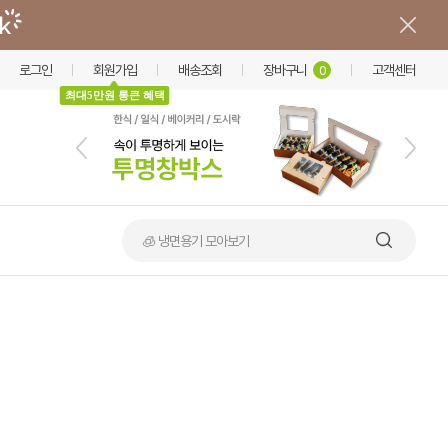
로그인
회원가입
배송조회
장바구니
고객센터
0
최대5만원 통큰 혜택
🧊 냉면용기 모아보기