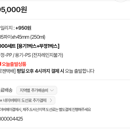
95,000원
일리지 :
+950원
05파이xh45mm (250ml)
000세트 [용기1박스+뚜껑1박스]
껑-PP / 용기-PS (전자레인지불가)
 오늘출발상품
로젠택배]
평일 오후 4시까지 결제 시
오늘 출발합니다
무료배송
지역별 추가배송비
※ 네이버페이 도선료 추가결제
이버페이결제시, 제주.도서산지역 도선료는 별도결제 진행해주세요
000004425