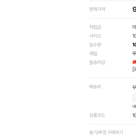
판매가격
적립금
마
사이즈
1
입수량
1
재질
뚜
발송마감

[
배송비
네
상품코드
1
용기/뚜껑 구매하기