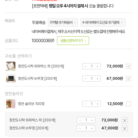
[로젠택배]
평일 오후 4시까지 결제 시
오늘 출발합니다
배송비
무료배송
지역별 추가배송비
※ 네이버페이 도선료 추가결제
네이버페이결제시, 제주.도서산지역 도선료는 별도결제 진행해주세요
상품코드
1000003691
샘플신청하러가기
구성품 선택하기
정찬도시락 외피박스 하 [200개]
72,000원
정찬도시락 in뚜껑 [200개]
47,000원
정찬슬리브
정찬 슬리브 100장
12,500원
정찬도시락 외피박스 하 [200개]
72,000원
정찬도시락 in뚜껑 [200개]
47,000원