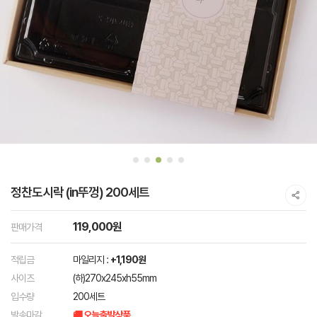
정찬도시락 (in뚜껑) 200세트
119,000원
판매가격
적립금
마일리지 :
+1,190원
사이즈
(하)270x245xh55mm
입수량
200세트
발송마감
🚚 오늘출발상품