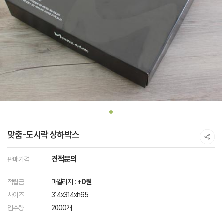
맞춤-도시락 상하박스
견적문의
판매가격
적립금
마일리지 :
+0원
사이즈
314x314xh65
입수량
2000개