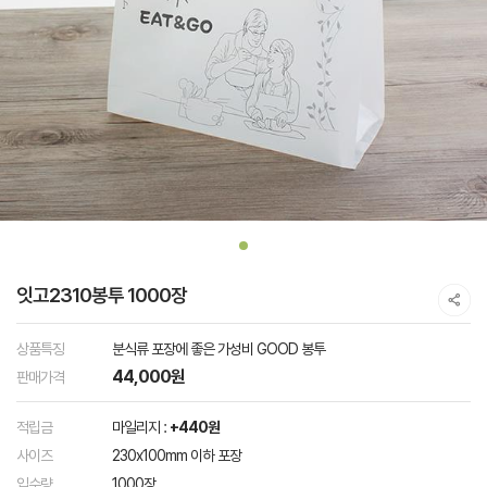
잇고2310봉투 1000장
상품특징
분식류 포장에 좋은 가성비 GOOD 봉투
44,000원
판매가격
적립금
마일리지 :
+440원
사이즈
230x100mm 이하 포장
입수량
1000장