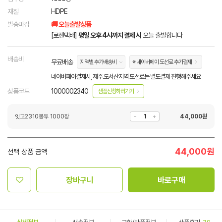
재질
HDPE
발송마감
🚚 오늘출발상품
[로젠택배]
평일 오후 4시까지 결제 시
오늘 출발합니다
배송비
무료배송
지역별 추가배송비
※ 네이버페이 도선료 추가결제
네이버페이결제시, 제주.도서산지역 도선료는 별도결제 진행해주세요
상품코드
1000002340
샘플신청하러가기
잇고2310봉투 1000장
44,000
원
44,000
원
선택 상품 금액
장바구니
바로구매