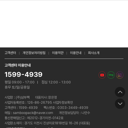
고객센터
개인정보처리방침
이용약관
이용안내
회사소개
고객센터 이용안내
1599-4939
평일 09:00 - 17:00
점심 12:00 - 13:00
휴무 토/일/공휴일
사업장 :
(주)삼부팩
대표이사 :장은정
사업자등록번호 : 126-86-26795 사업자정보확인
고객센터 : 1599-4939
팩스번호 : 0303-3449-4939
메일 : samboopack@naver.com
개인정보담당자 : 나인수
통신판매업신고 : 제2012-경기이천-0142호
사업장소재지 : 경기도 이천시 진상미로1818번길 16-26 (대포동)