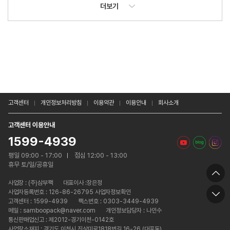
더보기
고객센터
개인정보처리방침
이용약관
이용안내
회사소개
고객센터 이용안내
1599-4939
평일 09:00 - 17:00
점심 12:00 - 13:00
휴무 토/일/공휴일
사업장 :
(주)삼부팩
대표이사 :장은정
사업자등록번호 : 126-86-26795 사업자정보확인
고객센터 : 1599-4939
팩스번호 : 0303-3449-4939
메일 : samboopack@naver.com
개인정보담당자 : 나인수
통신판매업신고 : 제2012-경기이천-0142호
사업장소재지 : 경기도 이천시 진상미로1818번길 16-26 (대포동)