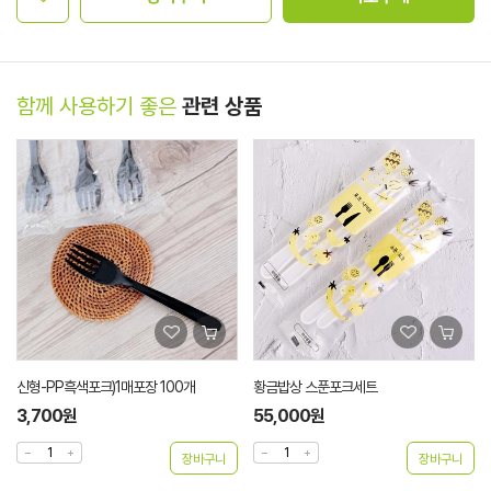
함께 사용하기 좋은
관련 상품
신형-PP흑색포크)1매포장 100개
황금밥상 스푼포크세트
3,700원
55,000원