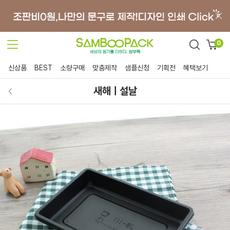
0
신상품
BEST
소량구매
맞춤제작
샘플신청
기획전
혜택보기
새해ㅣ설날