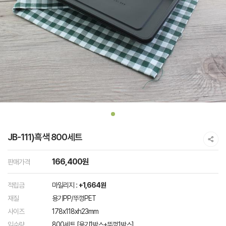
JB-111)흑색 800세트
166,400원
판매가격
적립금
마일리지 :
+1,664원
재질
용기PP/뚜껑PET
사이즈
178x118xh23mm
입수량
800세트 [용기1박스+뚜껑1박스]