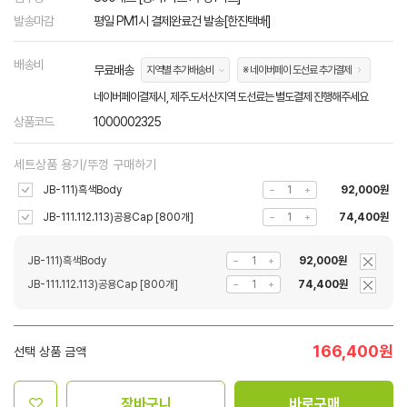
발송마감
평일 PM1시 결제완료건 발송[한진택배]
배송비
무료배송
지역별 추가배송비
※ 네이버페이 도선료 추가결제
네이버페이결제시, 제주.도서산지역 도선료는 별도결제 진행해주세요
상품코드
1000002325
세트상품 용기/뚜껑 구매하기
JB-111)흑색Body
92,000원
JB-111.112.113)공용Cap [800개]
74,400원
JB-111)흑색Body
92,000원
JB-111.112.113)공용Cap [800개]
74,400원
166,400
원
선택 상품 금액
장바구니
바로구매