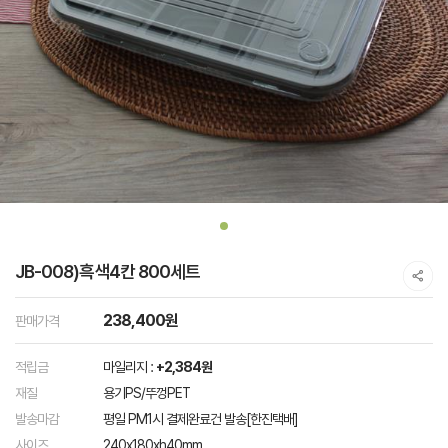
JB-008)흑색4칸 800세트
238,400원
판매가격
적립금
마일리지 :
+2,384원
재질
용기PS/뚜껑PET
발송마감
평일 PM1시 결제완료건 발송[한진택배]
사이즈
240x180xh40mm