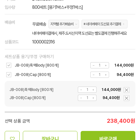
입수량
800세트 [용기1박스+뚜껑1박스]
배송비
무료배송
지역별 추가배송비
※ 네이버페이 도선료 추가결제
네이버페이결제시, 제주.도서산지역 도선료는 별도결제 진행해주세요
상품코드
1000002316
세트상품 용기/뚜껑 구매하기
JB-008)흑색Body [800개]
144,000원
JB-008)Cap [800개]
94,400원
JB-008)흑색Body [800개]
144,000원
JB-008)Cap [800개]
94,400원
238,400
원
선택 상품 금액
장바구니
바로구매