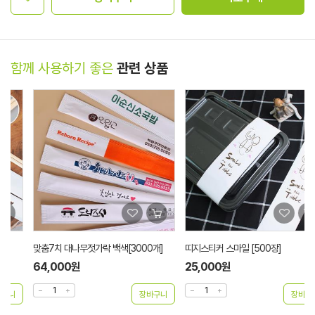
함께 사용하기 좋은
관련 상품
맞춤7치 대나무젓가락 백색[3000개]
띠지스티커 스마일 [500장]
64,000원
25,000원