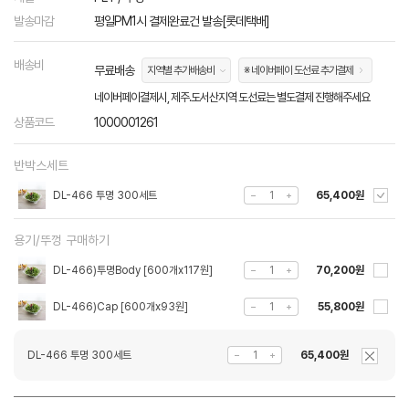
발송마감
평일PM1시 결제완료건 발송[롯데택배]
배송비
무료배송
지역별 추가배송비
※ 네이버페이 도선료 추가결제
네이버페이결제시, 제주.도서산지역 도선료는 별도결제 진행해주세요
상품코드
1000001261
반박스세트
DL-466 투명 300세트
65,400원
용기/뚜껑 구매하기
DL-466)투명Body [600개x117원]
70,200원
DL-466)Cap [600개x93원]
55,800원
DL-466 투명 300세트
65,400원