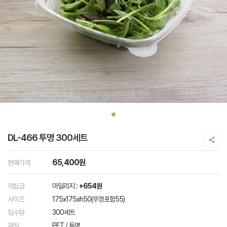
DL-466 투명 300세트
65,400원
판매가격
적립금
마일리지 :
+654원
사이즈
175x175xh50(뚜껑포함55)
입수량
300세트
재질
PET / 투명