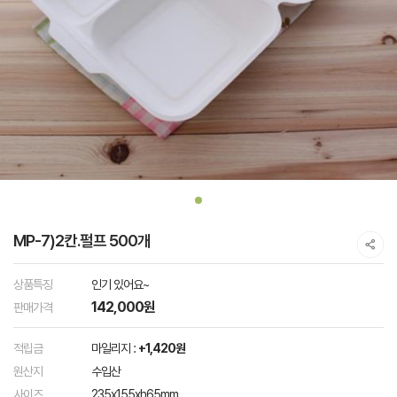
MP-7)2칸.펄프 500개
상품특징
인기 있어요~
142,000원
판매가격
적립금
마일리지 :
+1,420원
원산지
수입산
사이즈
235x155xh65mm