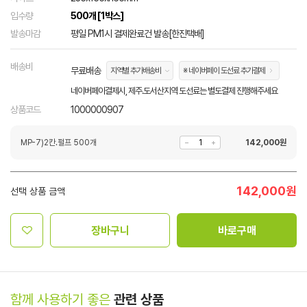
입수량
500개 [1박스]
발송마감
평일 PM1시 결제완료건 발송[한진택배]
배송비
무료배송
지역별 추가배송비
※ 네이버페이 도선료 추가결제
네이버페이결제시, 제주.도서산지역 도선료는 별도결제 진행해주세요
상품코드
1000000907
MP-7)2칸.펄프 500개
142,000
원
142,000
원
선택 상품 금액
장바구니
바로구매
함께 사용하기 좋은
관련 상품