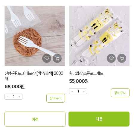
신형-PP포크1매포장 [백색/흑색] 2000
황금밥상 스푼포크세트
개
55,000원
68,000원