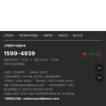
고객센터
개인정보처리방침
이용약관
이용안내
회사소개
고객센터 이용안내
1599-4939
평일 09:00 - 17:00
점심 12:00 - 13:00
휴무 토/일/공휴일
사업장 :
(주)삼부팩
대표이사 :장은정
사업자등록번호 : 126-86-26795 사업자정보확인
고객센터 : 1599-4939
팩스번호 : 0303-3449-4939
메일 : samboopack@naver.com
개인정보담당자 : 나인수
통신판매업신고 : 제2012-경기이천-0142호
사업장소재지 : 경기도 이천시 진상미로1818번길 16-26 (대포동)
시안용로고전송 : samboopack@naver.com