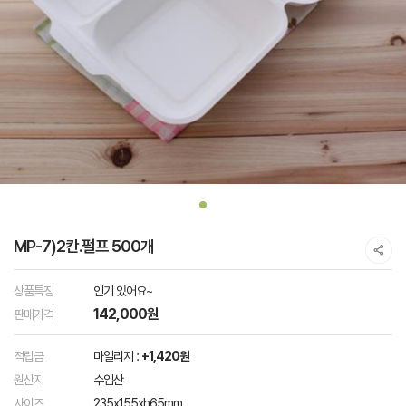
MP-7)2칸.펄프 500개
상품특징
인기 있어요~
142,000원
판매가격
적립금
마일리지 :
+1,420원
원산지
수입산
사이즈
235x155xh65mm