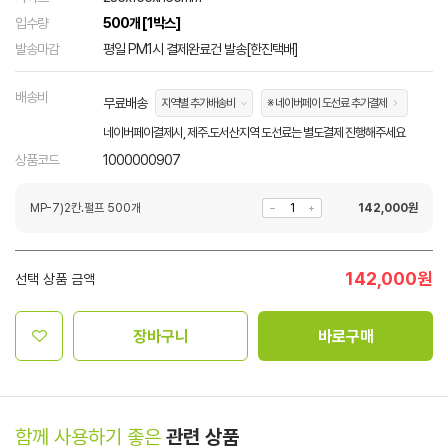
입수량
500개 [1박스]
발송마감
평일 PM1시 결제완료건 발송[한진택배]
배송비
무료배송
지역별 추가배송비
※ 네이버페이 도선료 추가결제
네이버페이결제시, 제주.도서산지역 도선료는 별도결제 진행해주세요
상품코드
1000000907
MP-7)2칸.펄프 500개
142,000
원
142,000
원
선택 상품 금액
장바구니
바로구매
함께 사용하기 좋은
관련 상품