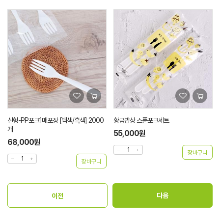
신형-PP포크1매포장 [백색/흑색] 2000
황금밥상 스푼포크세트
개
55,000원
68,000원