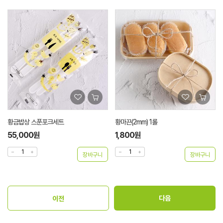
황금밥상 스푼포크세트
황마끈(2mm) 1롤
55,000원
1,800원