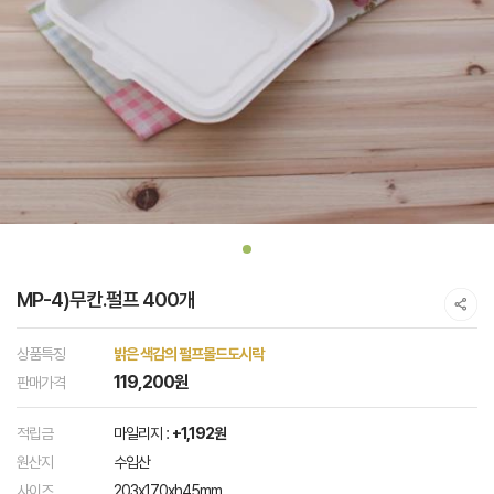
MP-4)무칸.펄프 400개
상품특징
밝은 색감의 펄프몰드도시락
119,200원
판매가격
적립금
마일리지 :
+1,192원
원산지
수입산
사이즈
203x170xh45mm