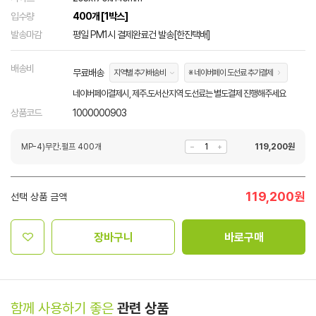
입수량
400개 [1박스]
발송마감
평일 PM1시 결제완료건 발송[한진택배]
배송비
무료배송
지역별 추가배송비
※ 네이버페이 도선료 추가결제
네이버페이결제시, 제주.도서산지역 도선료는 별도결제 진행해주세요
상품코드
1000000903
MP-4)무칸.펄프 400개
119,200
원
119,200
원
선택 상품 금액
장바구니
바로구매
함께 사용하기 좋은
관련 상품