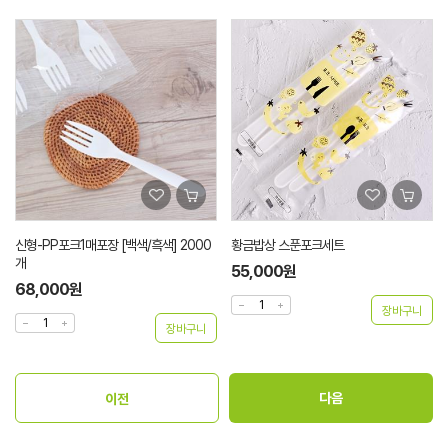
신형-PP포크1매포장 [백색/흑색] 2000
황금밥상 스푼포크세트
개
55,000원
68,000원