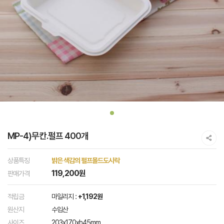
MP-4)무칸.펄프 400개
상품특징
밝은 색감의 펄프몰드도시락
119,200원
판매가격
적립금
마일리지 :
+1,192원
원산지
수입산
사이즈
203x170xh45mm