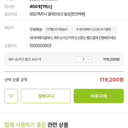
입수량
400개 [1박스]
발송마감
평일 PM1시 결제완료건 발송[한진택배]
배송비
무료배송
지역별 추가배송비
※ 네이버페이 도선료 추가결제
네이버페이결제시, 제주.도서산지역 도선료는 별도결제 진행해주세요
상품코드
1000000903
MP-4)무칸.펄프 400개
119,200
원
119,200
원
선택 상품 금액
장바구니
바로구매
함께 사용하기 좋은
관련 상품